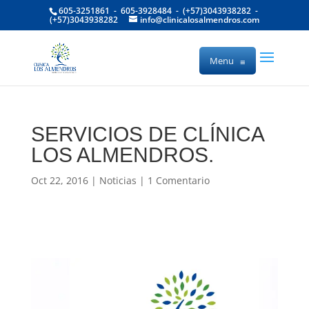
605-3251861 - 605-3928484 - (+57)3043938282 -
(+57)3043938282
info@clinicalosalmendros.com
Menu
≡
SERVICIOS DE CLÍNICA
LOS ALMENDROS.
Oct 22, 2016
|
Noticias
|
1 Comentario