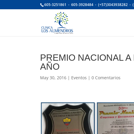
605-3251861 - 605-3928484 - (+57)3043938282 - 
PREMIO NACIONAL A
AÑO
May 30, 2016
|
Eventos
|
0 Comentarios